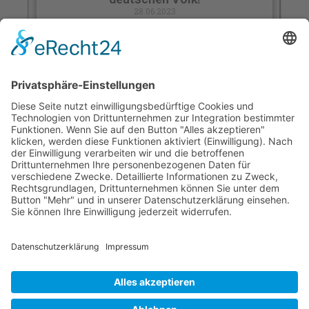
28.06.2023
Weiterlesen »
Bezahlte ANTIFA? Was sagt die Grüne
Partei dazu? Dr. Wolfgang Kochanek am
20.05.2023 in Stuttgart.
12.06.2023
Weiterlesen »
Auch 2023 findet das Hambacher Fest
statt – FairTalk mit Dr. Wolfgang
Kochanek
12.06.2023
Weiterlesen »
1
2